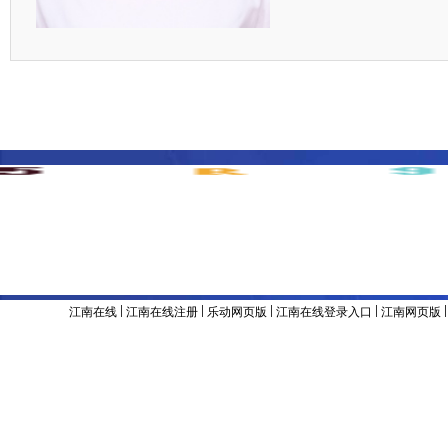
主办单位 & 版权所有：江南官方网站
地址：辽宁省沈阳市沈河区东陵路120号
联系电话：024-8
备案号：辽ICP备05001374号
|
|
|
|
江南在线
江南在线注册
乐动网页版
江南在线登录入口
江南网页版