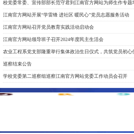
校党委常委、宣传部部长范守君到江南官方网站为师生作专题
江南官方网站开展“学雷锋 进社区 暖民心”党员志愿服务活动
江南官方网站召开党员教育实践活动启动会
江南官方网站领导班子召开2024年度民主生活会
农业工程系党支部隆重举行集体政治生日仪式，共筑党员初心
巡察结束公告
学校党委第二巡察组巡察江南官方网站党委工作动员会召开
主办单位 & 版权所有：江南官方网站
地址：辽宁省沈阳市沈河区东陵路120号
联系电话：024-8
备案号：辽ICP备05001374号