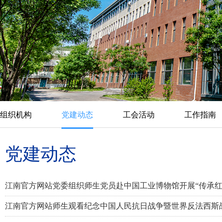
组织机构
党建动态
工会活动
工作指南
党建动态
江南官方网站党委组织师生党员赴中国工业博物馆开展“传承红
江南官方网站师生观看纪念中国人民抗日战争暨世界反法西斯战