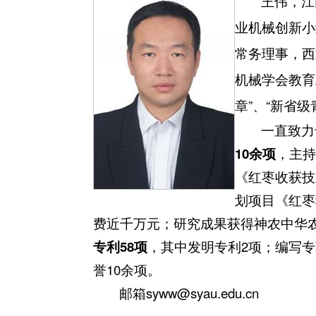
王伟，江
业机械创新小
常务理事，西
机械学会教育
章”、“新省
一直致力
10
余项
，主持
《红枣收获技
划项目《红枣
费近千万元；研究成果获得神农中华
专利
58
项
，其中发明专利2项；编写专
誉10余项。
邮箱syww@syau.edu.cn