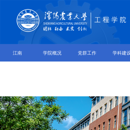
江南
学院概况
党群工作
学科建
jiangnan（中
国）