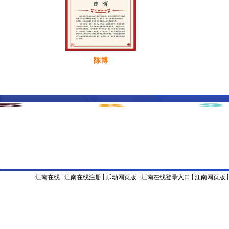
陈博
主办单位 & 版权所有：江南官方网站
地址：辽宁省沈阳市沈河区东陵路120号
联系电话：024-8
备案号：辽ICP备05001374号
|
|
|
|
江南在线
江南在线注册
乐动网页版
江南在线登录入口
江南网页版