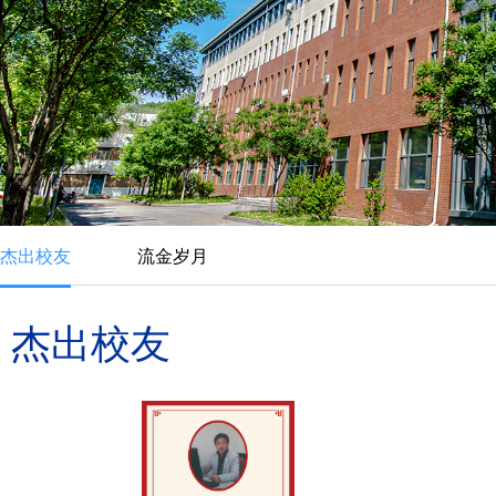
杰出校友
流金岁月
杰出校友