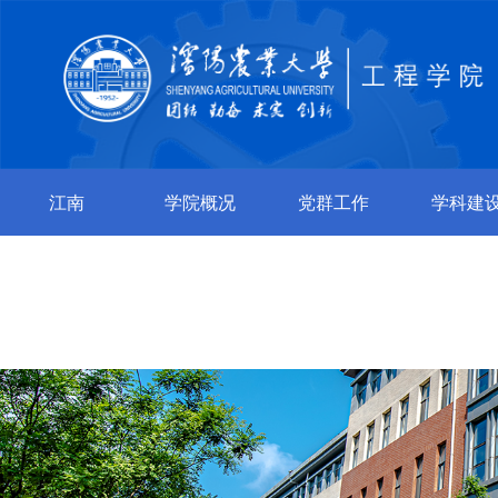
江南
学院概况
党群工作
学科建
jiangnan（中
国）