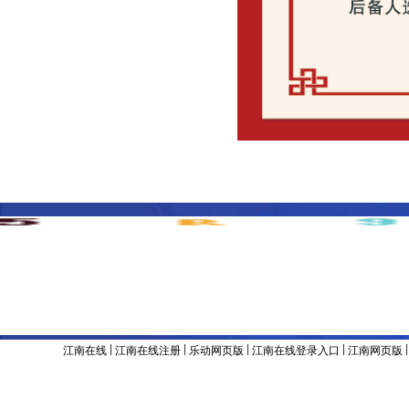
主办单位 & 版权所有：江南官方网站
地址：辽宁省沈阳市沈河区东陵路120号
联系电话：024-8
备案号：辽ICP备05001374号
|
|
|
|
江南在线
江南在线注册
乐动网页版
江南在线登录入口
江南网页版