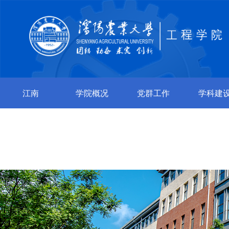
江南
学院概况
党群工作
学科建
jiangnan（中
国）