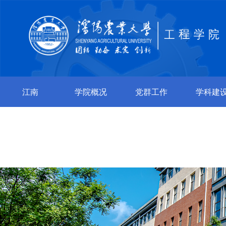
江南
学院概况
党群工作
学科建
jiangnan（中
国）