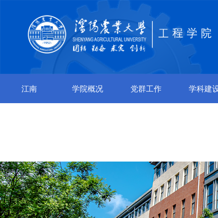
江南
学院概况
党群工作
学科建
jiangnan（中
国）