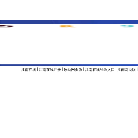
主办单位 & 版权所有：江南官方网站
地址：辽宁省沈阳市沈河区东陵路120号
联系电话：024-8
备案号：辽ICP备05001374号
|
|
|
|
江南在线
江南在线注册
乐动网页版
江南在线登录入口
江南网页版