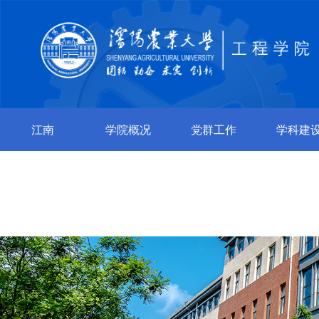
江南
学院概况
党群工作
学科建
jiangnan（中
国）