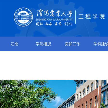
江南
学院概况
党群工作
学科建
jiangnan（中
国）