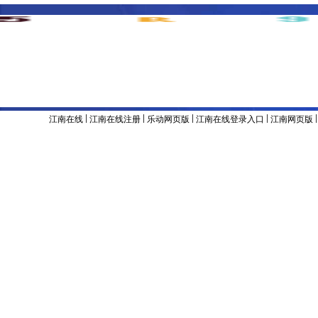
主办单位 & 版权所有：江南官方网站
地址：辽宁省沈阳市沈河区东陵路120号
联系电话：024-8
备案号：辽ICP备05001374号
|
|
|
|
江南在线
江南在线注册
乐动网页版
江南在线登录入口
江南网页版