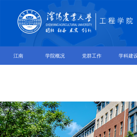
江南
学院概况
党群工作
学科建
jiangnan（中
国）