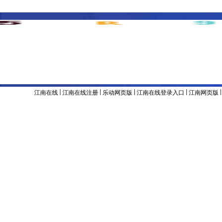
主办单位 & 版权所有：江南官方网站
地址：辽宁省沈阳市沈河区东陵路120号
联系电话：024-8
备案号：辽ICP备05001374号
|
|
|
|
江南在线
江南在线注册
乐动网页版
江南在线登录入口
江南网页版