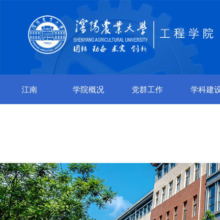
江南
学院概况
党群工作
学科建
jiangnan（中
国）