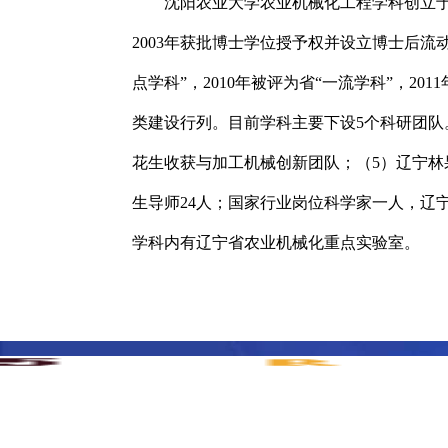
沈阳农业大学农业机械化工程学科创立于1
2003年获批博士学位授予权并设立博士后流
点学科”，2010年被评为省“一流学科”，2
类建设行列。目前学科主要下设5个科研团队
花生收获与加工机械创新团队；（5）辽宁林
生导师24人；国家行业岗位科学家一人，辽
学科内有辽宁省农业机械化重点实验室。
主办单位 & 版权所有：江南官方网站
地址：辽宁省沈阳市沈河区东陵路120号
联系电
备案号：辽ICP备05001374号