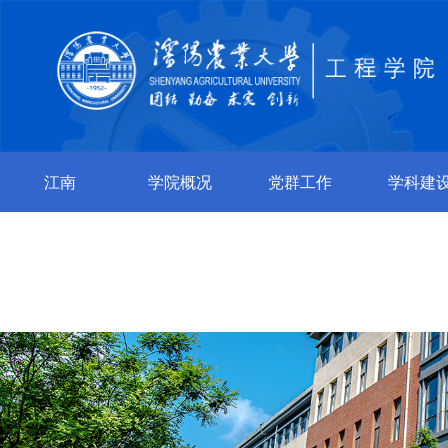
江南
学院概况
党群工作
学科建
jiangnan（中
国）